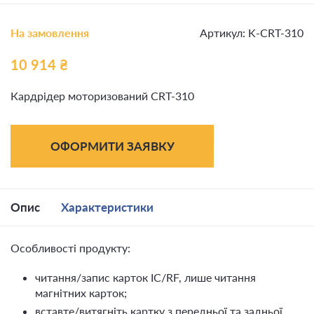
На замовлення
Артикул: K-CRT-310
10 914
₴
Кардрідер моторизований CRT-310
ОФОРМИТИ ЗАЯВКУ
Опис
Характеристики
Особливості продукту:
читання/запис карток IC/RF, лише читання
магнітних карток;
вставте/витягніть картку з передньої та задньої