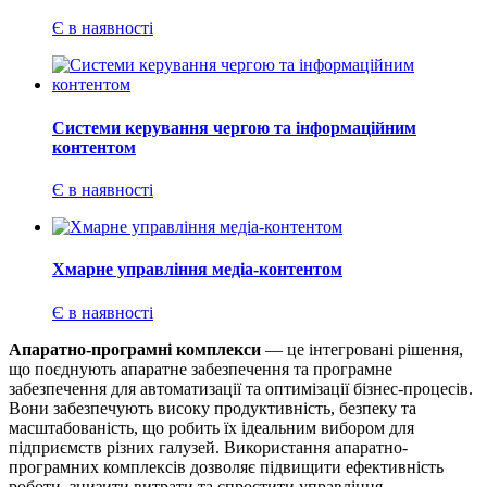
Є в наявності
Системи керування чергою та інформаційним
контентом
Є в наявності
Хмарне управління медіа-контентом
Є в наявності
Апаратно-програмні комплекси
— це інтегровані рішення,
що поєднують апаратне забезпечення та програмне
забезпечення для автоматизації та оптимізації бізнес-процесів.
Вони забезпечують високу продуктивність, безпеку та
масштабованість, що робить їх ідеальним вибором для
підприємств різних галузей. Використання апаратно-
програмних комплексів дозволяє підвищити ефективність
роботи, знизити витрати та спростити управління