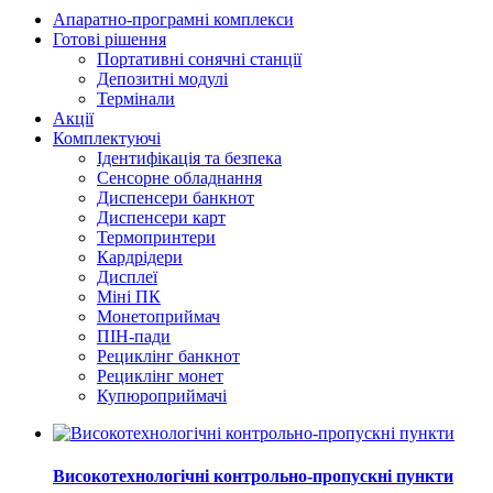
Апаратно-програмні комплекси
Готові рішення
Портативні сонячні станції
Депозитні модулі
Термінали
Акції
Комплектуючі
Ідентифікація та безпека
Сенсорне обладнання
Диспенсери банкнот
Диспенсери карт
Термопринтери
Кардрідери
Дисплеї
Міні ПК
Монетоприймач
ПІН-пади
Рециклінг банкнот
Рециклінг монет
Купюроприймачі
Високотехнологічні контрольно-пропускні пункти