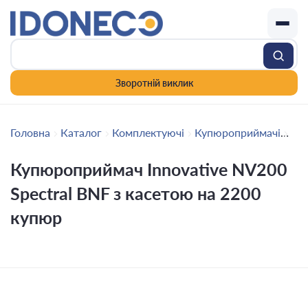
Зворотній виклик
Головна
Каталог
Комплектуючі
Купюроприймачі
Куп
Купюроприймач Innovative NV200
Spectral BNF з касетою на 2200
купюр