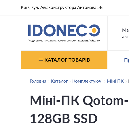
Київ, вул. Авіаконструктора Антонова 5Б
Ма
авт
КАТАЛОГ ТОВАРІВ
П
Головна
Каталог
Комплектуючі
Міні ПК
Міні-ПК Qotom-
128GB SSD