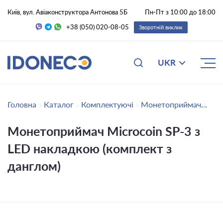
Київ, вул. Авіаконструктора Антонова 5Б
Пн-Пт з 10:00 до 18:00
+38 (050) 020-08-05
Зворотній виклик
UKR
Головна
Каталог
Комплектуючі
Монетоприймач
Мон
Монетоприймач Microcoin SP-3 з
LED накладкою (комплект з
данглом)