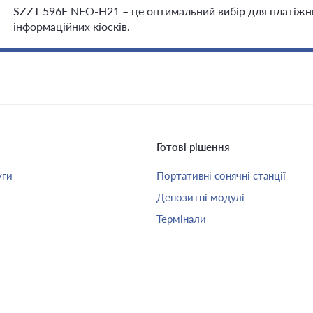
SZZT 596F NFO-H21 – це оптимальний вибір для платіжни
інформаційних кіосків.
Готові рішення
уги
Портативні сонячні станції
Депозитні модулі
Термінали