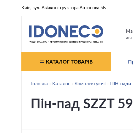
Київ, вул. Авіаконструктора Антонова 5Б
Ма
авт
КАТАЛОГ ТОВАРІВ
П
Головна
Каталог
Комплектуючі
ПІН-пади
Пін-пад SZZT 5