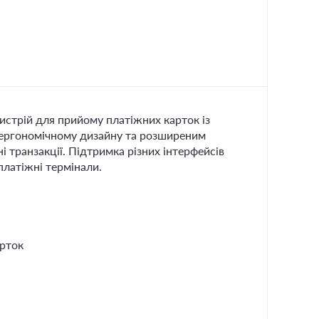
истрій для прийому платіжних карток із
и ергономічному дизайну та розширеним
і транзакції. Підтримка різних інтерфейсів
платіжні термінали.
арток