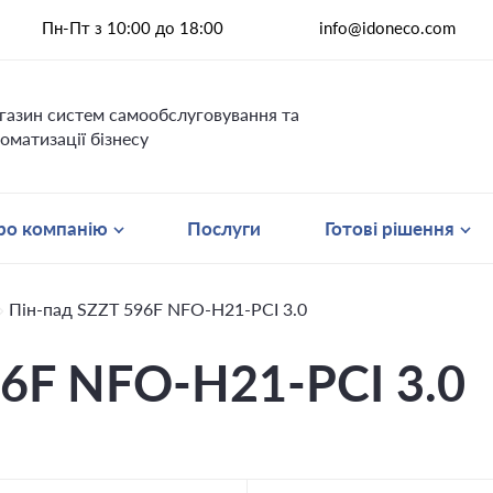
Пн-Пт з 10:00 до 18:00
info@idoneco.com
газин систем самообслуговування та
оматизації бізнесу
ро компанію
Послуги
Готові рішення
Пін-пад SZZT 596F NFO-H21-PCI 3.0
96F NFO-H21-PCI 3.0