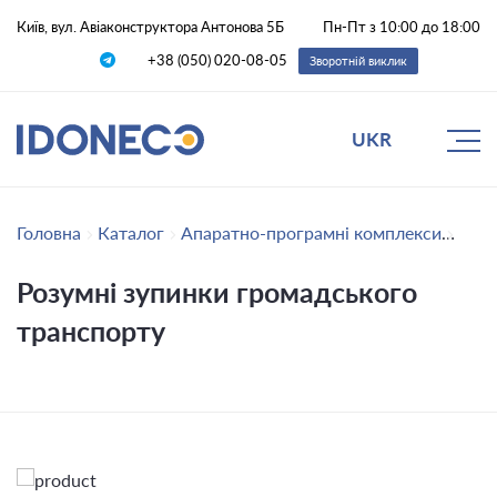
Київ, вул. Авіаконструктора Антонова 5Б
Пн-Пт з 10:00 до 18:00
+38 (050) 020-08-05
Зворотній виклик
UKR
Головна
Каталог
Апаратно-програмні комплекси
Розу
Розумні зупинки громадського
транспорту