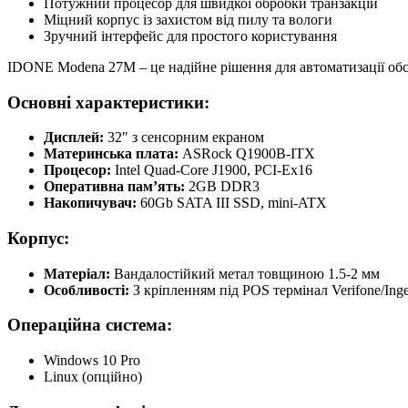
Потужний процесор для швидкої обробки транзакцій
Міцний корпус із захистом від пилу та вологи
Зручний інтерфейс для простого користування
IDONE Modena 27M – це надійне рішення для автоматизації обс
Основні характеристики:
Дисплей:
32″ з сенсорним екраном
Материнська плата:
ASRock Q1900B-ITX
Процесор:
Intel Quad-Core J1900, PCI-Ex16
Оперативна пам’ять:
2GB DDR3
Накопичувач:
60Gb SATA III SSD, mini-ATX
Корпус:
Матеріал:
Вандалостійкий метал товщиною 1.5-2 мм
Особливості:
З кріпленням під POS термінал Verifone/Ing
Операційна система:
Windows 10 Pro
Linux (опційно)