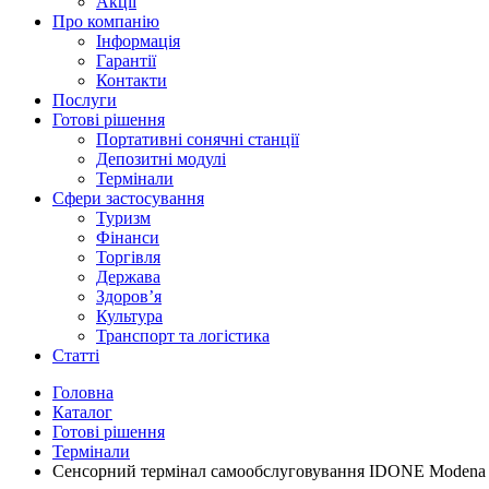
Акції
Про компанію
Інформація
Гарантії
Контакти
Послуги
Готові рішення
Портативні сонячні станції
Депозитні модулі
Термінали
Сфери застосування
Туризм
Фінанси
Торгівля
Держава
Здоров’я
Культура
Транспорт та логістика
Статті
Головна
Каталог
Готові рішення
Термінали
Сенсорний термінал самообслуговування IDONE Modena