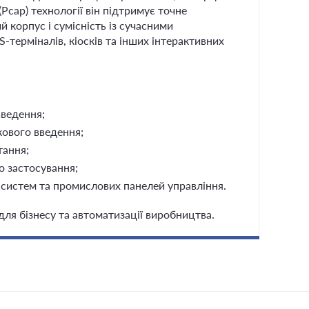
Pcap) технології він підтримує точне
 корпус і сумісність із сучасними
терміналів, кіосків та інших інтерактивних
введення;
кового введення;
тання;
о застосування;
-систем та промислових панелей управління.
ля бізнесу та автоматизації виробництва.