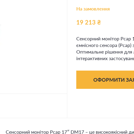
На замовлення
19 213
₴
Сенсорний монітор Pcap 
ємнісного сенсора (Pcap) 
Оптимальне рішення для 
інтерактивних застосуван
ОФОРМИТИ ЗА
Сенсорний монітор Pcap 17″ DM17 – це високоякісний дис