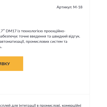
Артикул: М-18
17″ DM17 із технологією проєкційно-
забезпечує точне введення та швидкий відгук.
автоматизації, промислових систем та
ь.
ЯВКУ
плей для інтеграції в промислові, комерційні