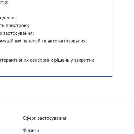
стю;
ведення;
сть пристрою;
о застосування;
рмаційних панелей та автоматизованих
інтерактивних сенсорних рішень у закритих
Сфери застосування
Фінанси