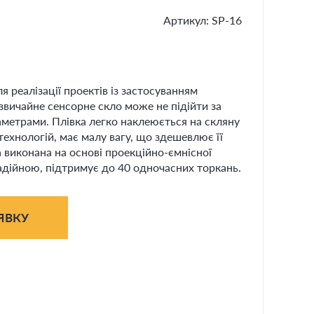
Артикул: SР-16
я реалізації проектів із застосуванням
звичайне сенсорне скло може не підійти за
метрами. Плівка легко наклеюється на скляну
ехнологій, має малу вагу, що здешевлює її
а виконана на основі проекційно-ємнісної
надійною, підтримує до 40 одночасних торкань.
ЯВКУ