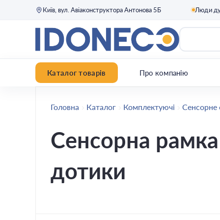
Київ, вул. Авіаконструктора Антонова 5Б
Люди д
Каталог товарів
Про компанію
Головна
Каталог
Комплектуючі
Сенсорне
Сенсорна рамка
дотики