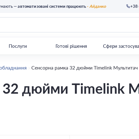
умають —
автоматизовані системи працюють
· Айданко
+38 
Послуги
Готові рішення
Сфери застосув
 обладнання
Сенсорна рамка 32 дюйми Timelink Мультитач
 32 дюйми Timelink М