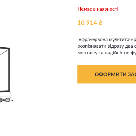
Немає в наявності
10 914
₴
Інфрачервона мультитач-р
розпізнавати відразу два
монтажу та надійністю ф
ОФОРМИТИ ЗА