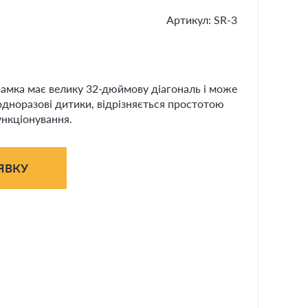
Артикул: SR-3
амка має велику 32-дюймову діагональ і може
 одноразові дитики, відрізняється простотою
ункціонування.
ЯВКУ